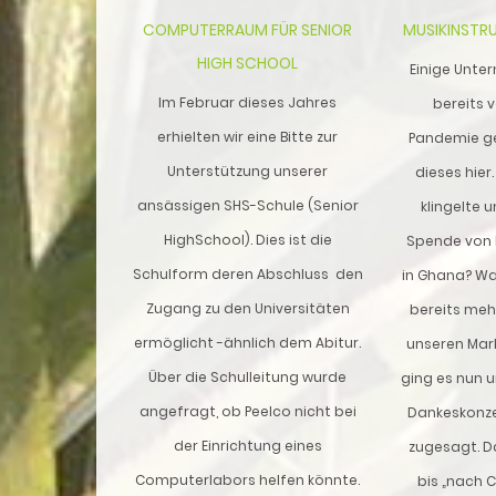
COMPUTERRAUM FÜR SENIOR
MUSIKINSTR
HIGH SCHOOL
Einige Unt
Im Februar dieses Jahres
bereits 
erhielten wir eine Bitte zur
Pandemie ge
Unterstützung unserer
dieses hier
ansässigen SHS-Schule (Senior
klingelte u
HighSchool). Dies ist die
Spende von 
Schulform deren Abschluss den
in Ghana? Wa
Zugang zu den Universitäten
bereits meh
ermöglicht -ähnlich dem Abitur.
unseren Mar
Über die Schulleitung wurde
ging es nun u
angefragt, ob Peelco nicht bei
Dankeskonze
der Einrichtung eines
zugesagt. D
Computerlabors helfen könnte.
bis „nach 