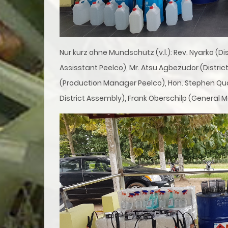
Nur kurz ohne Mundschutz (v.l.): Rev. Nyarko (D
Assisstant Peelco), Mr. Atsu Agbezudor (Distr
(Production Manager Peelco), Hon. Stephen Qua
District Assembly), Frank Oberschilp (General