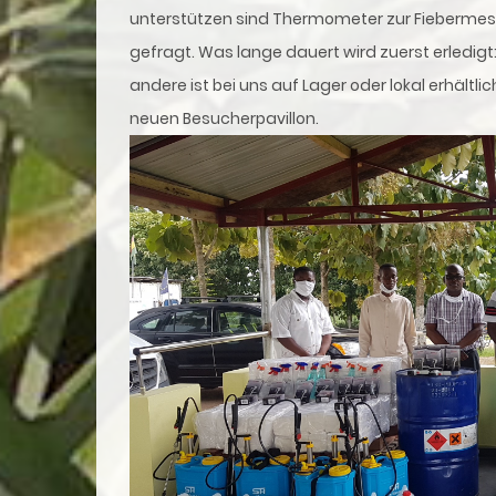
unterstützen sind Thermometer zur Fiebermess
gefragt. Was lange dauert wird zuerst erledigt
andere ist bei uns auf Lager oder lokal erhältli
neuen Besucherpavillon.