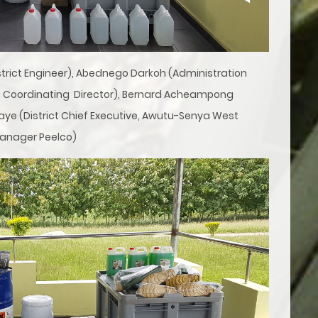
istrict Engineer), Abednego Darkoh (Administration
ict Coordinating Director), Bernard Acheampong
ye (District Chief Executive, Awutu-Senya West
 Manager Peelco)