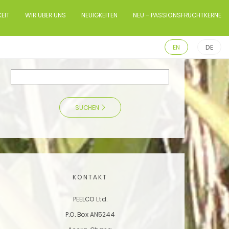
EIT
WIR ÜBER UNS
NEUIGKEITEN
NEU – PASSIONSFRUCHTKERNE
EN
DE
SUCHEN
KONTAKT
PEELCO Ltd.
P.O. Box AN5244