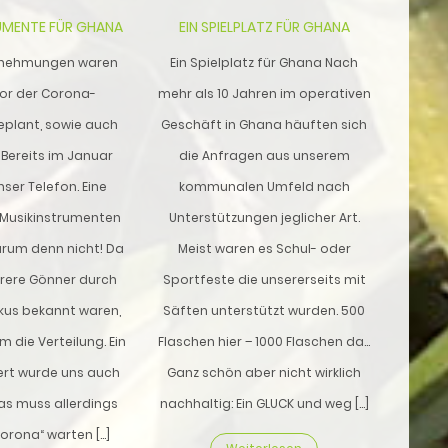
UMENTE FÜR GHANA
EIN SPIELPLATZ FÜR GHANA
ernehmungen waren
Ein Spielplatz für Ghana Nach
vor der Corona-
mehr als 10 Jahren im operativen
plant, sowie auch
Geschäft in Ghana häuften sich
. Bereits im Januar
die Anfragen aus unserem
nser Telefon. Eine
kommunalen Umfeld nach
Musikinstrumenten
Unterstützungen jeglicher Art.
rum denn nicht! Da
Meist waren es Schul- oder
rere Gönner durch
Sportfeste die unsererseits mit
kus bekannt waren,
Säften unterstützt wurden. 500
m die Verteilung. Ein
Flaschen hier – 1000 Flaschen da…
rt wurde uns auch
Ganz schön aber nicht wirklich
as muss allerdings
nachhaltig: Ein GLUCK und weg […]
Corona“ warten […]